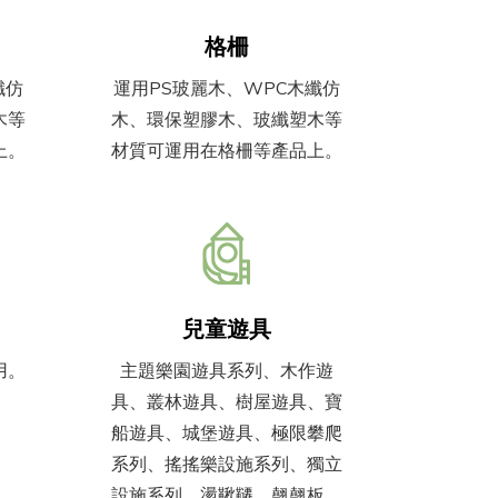
格柵
纖仿
運用PS玻麗木、WPC木纖仿
木等
木、環保塑膠木、玻纖塑木等
上。
材質可運用在格柵等產品上。
兒童遊具
用。
主題樂園遊具系列、木作遊
具、叢林遊具、樹屋遊具、寶
船遊具、城堡遊具、極限攀爬
系列、搖搖樂設施系列、獨立
設施系列、盪鞦韆、翹翹板、