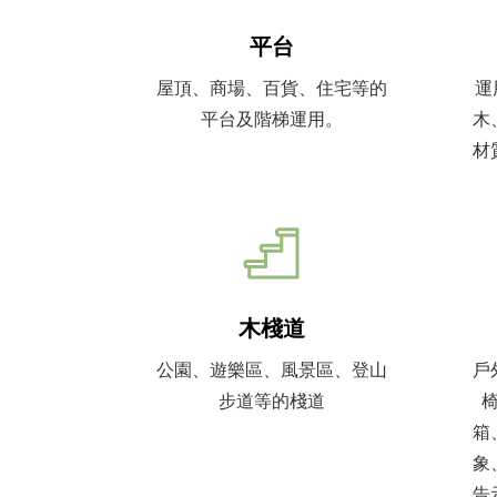
平台
屋頂、商場、百貨、住宅等的
運
平台及階梯運用。
木
材
木棧道
公園、遊樂區、風景區、登山
戶
步道等的棧道
箱
象
告