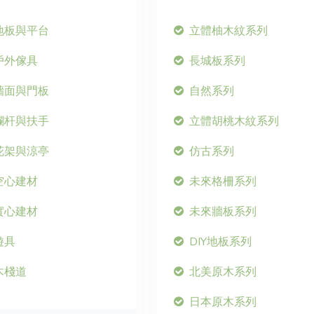
地板與平台
立體柚木紋系列
戶外傢具
長城板系列
牆面與門板
自然系列
欄杆與扶手
立體胡桃木紋系列
花架與涼亭
仿古系列
空心建材
未來格柵系列
實心建材
未來牆板系列
遊具
DIY地板系列
木棧道
北美原木系列
日本原木系列