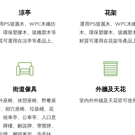
涼亭
花架
用PS玻麗木、WPC木纖仿
運用PS玻麗木、WPC木
、環保塑膠木、玻纖塑木等
木、環保塑膠木、玻纖塑
質可運用在涼亭等產品上。
材質可運用在花架等產品
街道傢具
外牆及天花
外座椅、休憩座椅、野餐座
室內外外牆及天花皆可使
椅、樹穴座椅、垃圾桶、花
、候車亭、公車亭、入口意
、牌樓、解說牌、導覽牌、
示牌、腳踏車架、洗手缽、