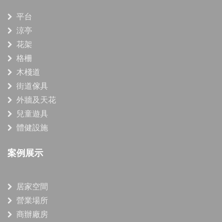
平台
涼亭
花架
格柵
木棧道
街道傢具
外牆及天花
兒童遊具
體健設施
案例展示
居家空間
營業場所
商辦廠房