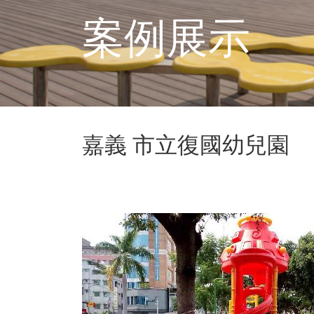
案例展示
嘉義 市立復國幼兒園