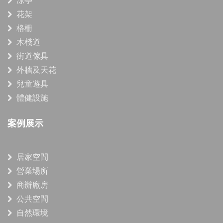
涼亭
花架
格柵
木棧道
街道傢具
外牆及天花
兒童遊具
體健設施
案例展示
居家空間
營業場所
商辦廠房
公共空間
自然環境