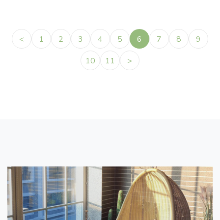
<
1
2
3
4
5
6
7
8
9
10
11
>