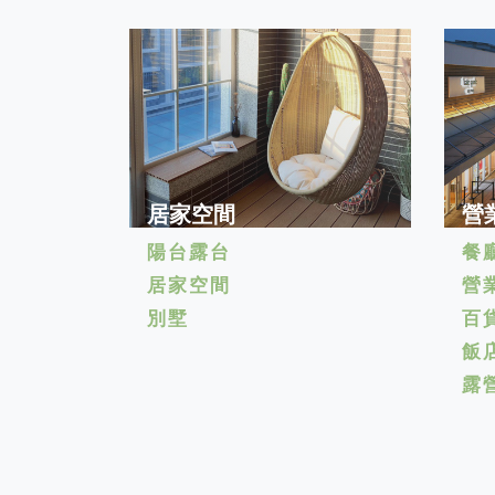
居家空間
營
陽台露台
餐
居家空間
營
別墅
百
飯
露