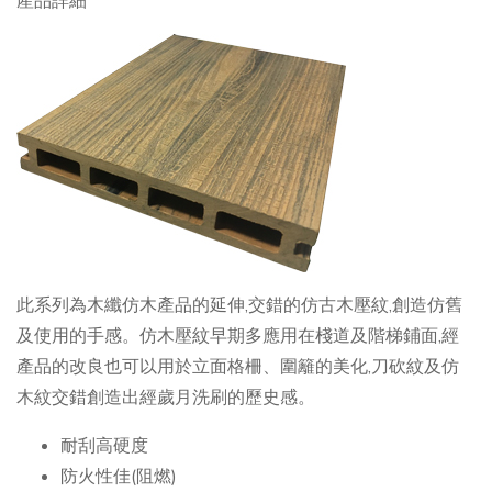
產品詳細
此系列為木纖仿木產品的延伸,交錯的仿古木壓紋,創造仿舊
及使用的手感。仿木壓紋早期多應用在棧道及階梯鋪面,經
產品的改良也可以用於立面格柵、圍籬的美化,刀砍紋及仿
木紋交錯創造出經歲月洗刷的歷史感。
耐刮高硬度
防火性佳(阻燃)