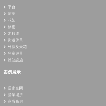
平台
涼亭
花架
格柵
木棧道
街道傢具
外牆及天花
兒童遊具
體健設施
案例展示
居家空間
營業場所
商辦廠房