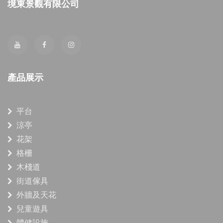
境東景觀有限公司
產品展示
平台
涼亭
花架
格柵
木棧道
街道傢具
外牆及天花
兒童遊具
體健設施