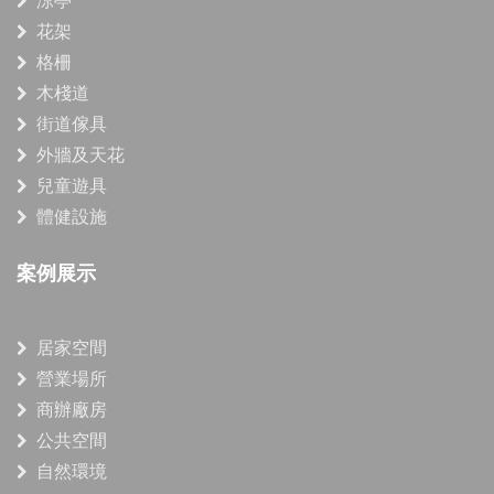
涼亭
花架
格柵
木棧道
街道傢具
外牆及天花
兒童遊具
體健設施
案例展示
居家空間
營業場所
商辦廠房
公共空間
自然環境