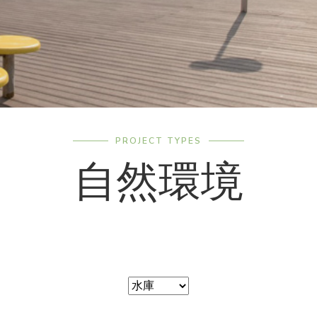
PROJECT TYPES
自然環境