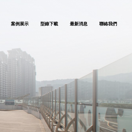
案例展示
型錄下載
最新消息
聯絡我們