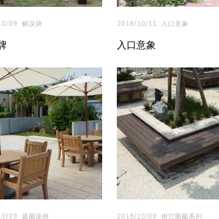
10/09
解說牌
2018/10/11
入口意象
牌
入口意象
10/09
庭園座椅
2018/10/09
樹穴圍籬系列