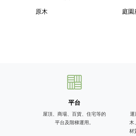
原木
庭園
平台
屋頂、商場、百貨、住宅等的
運
平台及階梯運用。
木
材