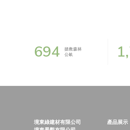
813
2
拯救森林
公畝
境東綠建材有限公司
產品展示