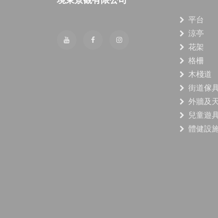
境東景觀有限公司
平台
涼亭
花架
格柵
木棧道
街道傢
外牆及
兒童遊
體健設