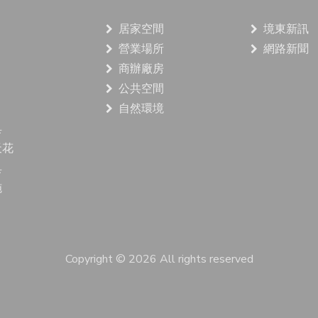
居家空間
境東新訊
營業場所
網路新聞
商辦廠房
公共空間
自然環境
具
天花
具
施
Copyright ©
2026 All rights reserved
line
04-2251-4288