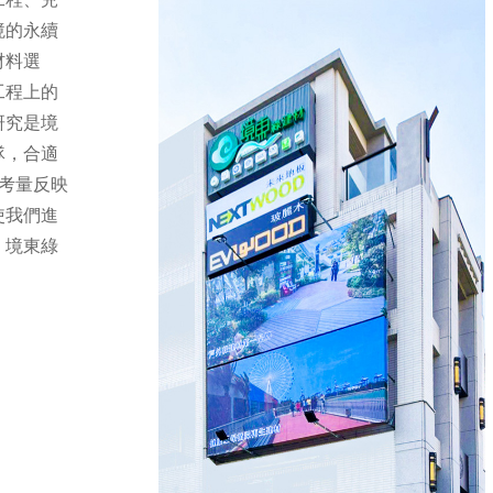
工程、兒
境的永續
材料選
工程上的
研究是境
隊，合適
心考量反映
使我們進
，境東綠
。