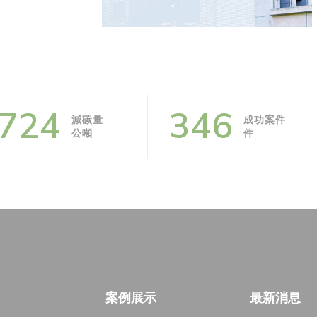
,019
405
減碳量
成功案件
公噸
件
案例展示
最新消息